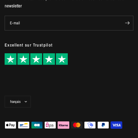
newsletter
E-mail
Excellent sur Trustpilot
Mettre
à
jour
le
pays/la
région