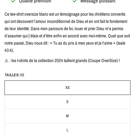
Qualité premium
Message puissant
Ce tee-shirt oversize blanc est un témoignage pour les chrétiens convertis
qui ont découvert l’amour inconditionnel de Dieu et en ont fait le fondement
de leur identité. Dans mon parcours de foi, louer et prier Dieu m’a permis
d’assumer qui j’étais et d’être enfin en accord avec moi-même. Quel que soit
notre passé, Dieu nous dit : « Tu as du prix à mes yeux et je t’aime » (Isaïe
43:4).
⚠️ : les t-shirts de la collection 2024 taillent grands (Coupe OverSize) !
TAILLES:
XS
XS
S
M
L