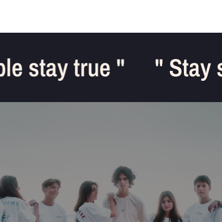
le stay true "
" Stay s