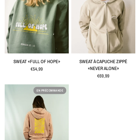
APERÇU RAPIDE
APERÇU RAPIDE
SWEAT «FULL OF HOPE»
SWEAT À CAPUCHE ZIPPÉ
«NEVER ALONE»
€54,99
€69,99
EN PRÉCOMMANDE