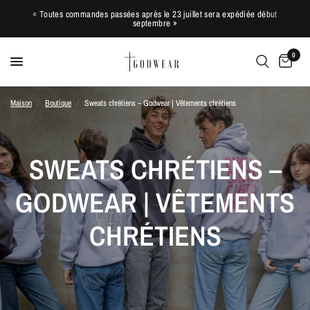
« Toutes commandes passées après le 23 juillet sera expédiée début
septembre »
0
Maison
/
Boutique
/
Sweats chrétiens – Godwear | Vêtements chrétiens
SWEATS CHRÉTIENS –
GODWEAR | VÊTEMENTS
CHRÉTIENS