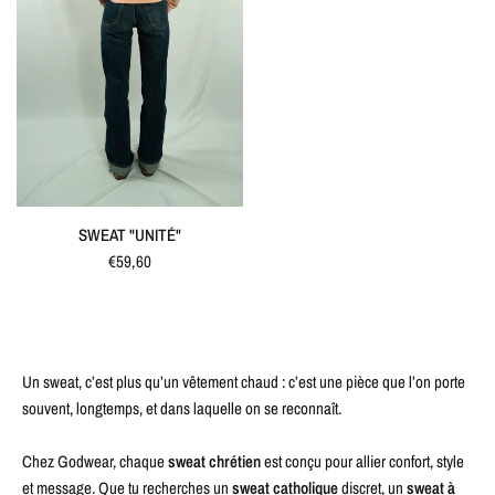
APERÇU RAPIDE
SWEAT "UNITÉ"
€59,60
Un sweat, c’est plus qu’un vêtement chaud : c’est une pièce que l’on porte
souvent, longtemps, et dans laquelle on se reconnaît.
Chez Godwear, chaque
sweat chrétien
est conçu pour allier confort, style
et message. Que tu recherches un
sweat catholique
discret, un
sweat à