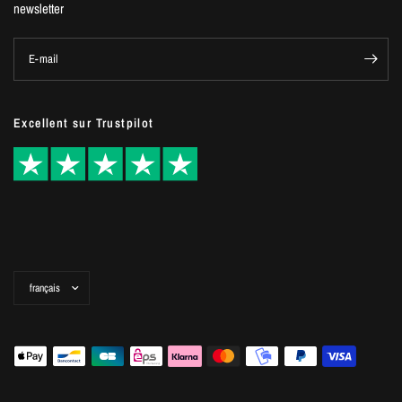
newsletter
E-mail
Excellent sur Trustpilot
Mettre
à
jour
le
pays/la
région