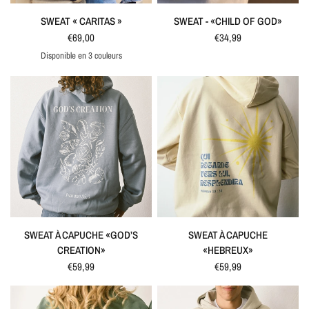
APERÇU RAPIDE
APERÇU RAPIDE
SWEAT « CARITAS »
SWEAT - «CHILD OF GOD»
€69,00
€34,99
Disponible en 3 couleurs
Blanc
rose
Limited Edition
APERÇU RAPIDE
APERÇU RAPIDE
SWEAT À CAPUCHE «GOD’S
SWEAT À CAPUCHE
CREATION»
«HEBREUX»
€59,99
€59,99