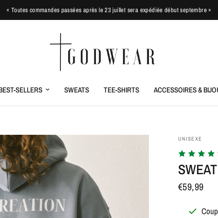
« Toutes commandes passées après le 23 juillet sera expédiée début septembre »
BEST-SELLERS
SWEATS
TEE-SHIRTS
ACCESSOIRES & BIJO
UNISEXE
SWEAT
€59,99
Coup