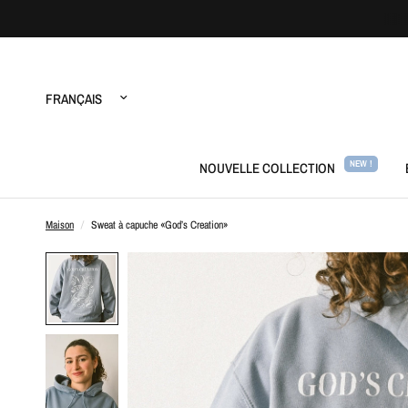
Mettre
à
jour
le
pays/la
région
NEW !
NOUVELLE COLLECTION
Maison
/
Sweat à capuche «God’s Creation»