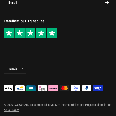
E-mail
Excellent sur Trustpilot
Mettre
à
jour
le
pays/la
région
© 2026 GODWEAR, Tous droits réservé.
Site internet réalisé par Projec'toi dans le sud
de la France
.