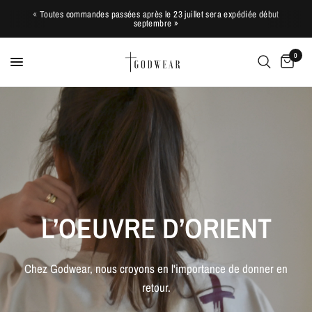
« Toutes commandes passées après le 23 juillet sera expédiée début
septembre »
0
L’OEUVRE
D’ORIENT
Chez
Godwear,
nous
croyons
en
l'importance
de
donner
en
retour.