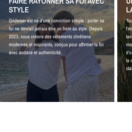
FAIRE RAYONNER SA FOI AVEC
U
STYLE
L
Godwear est né d’une conviction simple : porter sa
To
foi ne devrait jamais être un frein au style. Depuis
l’é
2023, nous créons des vêtements chrétiens
la
modernes et inspirants, conçus pour affirmer ta foi
mo
avec audace et authenticité.
d’
la
cla