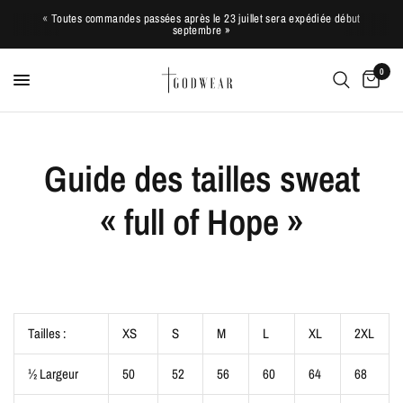
« Toutes commandes passées après le 23 juillet sera expédiée début
septembre »
0
Guide des tailles sweat
« full of Hope »
Tailles :
XS
S
M
L
XL
2XL
½ Largeur
50
52
56
60
64
68