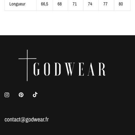
Longueur
66,5
68
71
74
77
80
contact@godwear.fr