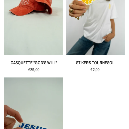
QUICK VIEW
QUICK VIEW
CASQUETTE "GOD'S WILL"
STIKERS TOURNESOL
€29,00
€2,00