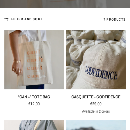
FILTER AND SORT
7 PRODUCTS
QUICK VIEW
QUICK VIEW
“CAN +” TOTE BAG
CASQUETTE - GODFIDENCE
€12,00
€29,00
Available in 2 colors
Bleu marine
Ivoire