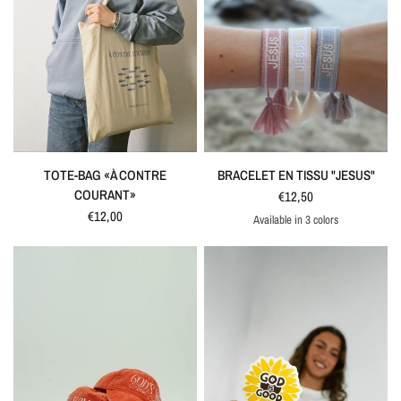
QUICK VIEW
QUICK VIEW
BRACELET EN TISSU "JESUS"
TOTE-BAG «À CONTRE
COURANT»
€12,50
€12,00
Available in 3 colors
Rose
Ivoire
Bleu