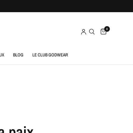
0
UX
BLOG
LE CLUB GODWEAR
a paix