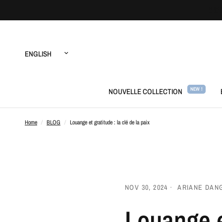
Update
country/region
NEW !
NOUVELLE COLLECTION
Home
/
BLOG
/
Louange et gratitude : la clé de la paix
NOV 30, 2024
ARIANE DAN
Louange et