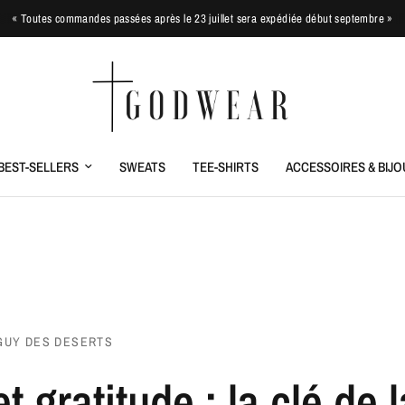
« Toutes commandes passées après le 23 juillet sera expédiée début septembre »
BEST-SELLERS
SWEATS
TEE-SHIRTS
ACCESSOIRES & BIJO
GUY DES DESERTS
 gratitude : la clé de l