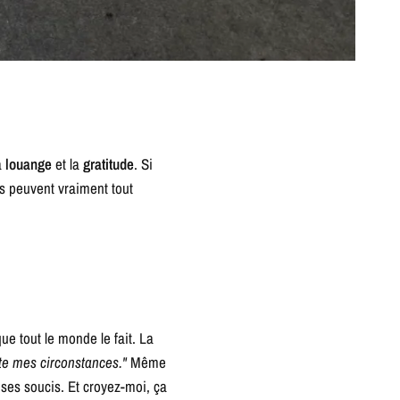
a
louange
et la
gratitude
. Si
és peuvent vraiment tout
ue tout le monde le fait. La
te mes circonstances."
Même
r ses soucis. Et croyez-moi, ça