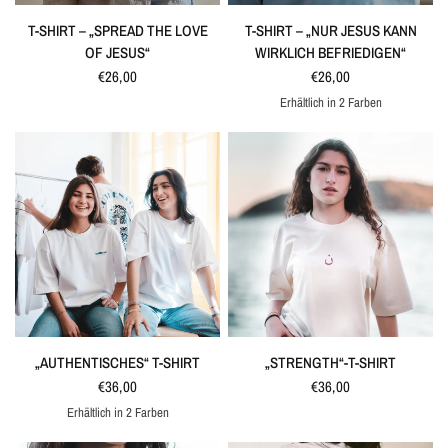
SCHNELLANSICHT
SCHNELLANSICHT
T-SHIRT – „SPREAD THE LOVE
T-SHIRT – „NUR JESUS KANN
OF JESUS“
WIRKLICH BEFRIEDIGEN“
€26,00
€26,00
Erhältlich in 2 Farben
Weiß
Himmelblau
SCHNELLANSICHT
SCHNELLANSICHT
„AUTHENTISCHES“ T-SHIRT
„STRENGTH“-T-SHIRT
€36,00
€36,00
Erhältlich in 2 Farben
Blau
Lachsrosa