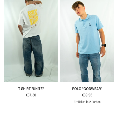
SCHNELLANSICHT
SCHNELLANSICHT
T-SHIRT "UNITÉ"
POLO “GODWEAR”
€37,50
€39,95
Erhältlich in 2 Farben
Marine
Bleu