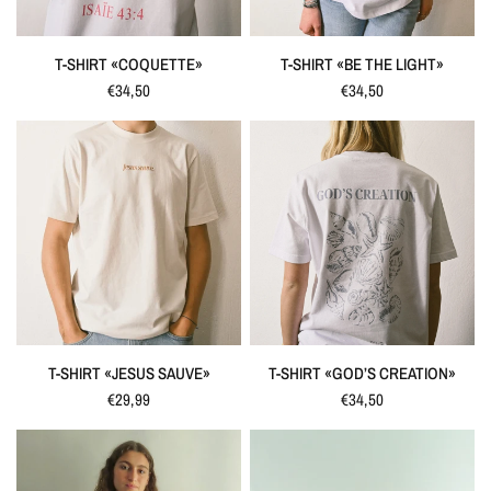
SCHNELLANSICHT
SCHNELLANSICHT
T-SHIRT «BE THE LIGHT»
T-SHIRT «COQUETTE»
€34,50
€34,50
SCHNELLANSICHT
SCHNELLANSICHT
T-SHIRT «GOD’S CREATION»
T-SHIRT «JESUS SAUVE»
€34,50
€29,99