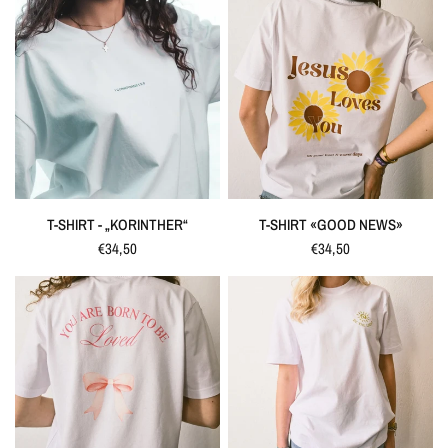
SCHNELLANSICHT
SCHNELLANSICHT
T-SHIRT - „KORINTHER“
T-SHIRT «GOOD NEWS»
€34,50
€34,50