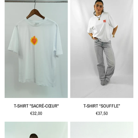
SCHNELLANSICHT
SCHNELLANSICHT
T-SHIRT "SACRÉ-CŒUR"
T-SHIRT “SOUFFLE”
€32,00
€37,50