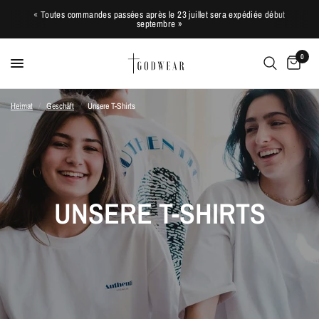
« Toutes commandes passées après le 23 juillet sera expédiée début
septembre »
0
Heimat
/
Geschäft
/
Unsere T-Shirts
UNSERE T-SHIRTS