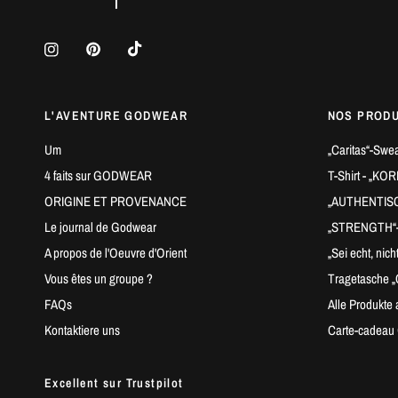
L'AVENTURE GODWEAR
NOS PRODU
Um
„Caritas“-Swea
4 faits sur GODWEAR
T-Shirt - „KO
ORIGINE ET PROVENANCE
„AUTHENTISCH
Le journal de Godwear
„STRENGTH“-T
A propos de l'Oeuvre d'Orient
„Sei echt, nich
Vous êtes un groupe ?
Tragetasche „
FAQs
Alle Produkte 
Kontaktiere uns
Carte-cadea
Excellent sur Trustpilot