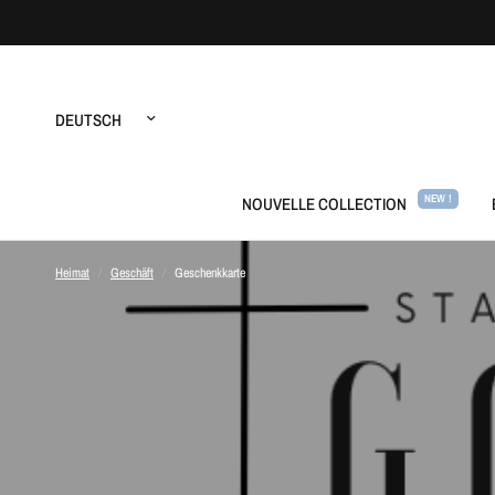
Land/Region
aktualisieren
NEW !
NOUVELLE COLLECTION
Heimat
/
Geschäft
/
Geschenkkarte